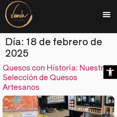
Día:
18 de febrero de
2025
Quesos con Historia: Nuestra
Ab
Selección de Quesos
Artesanos